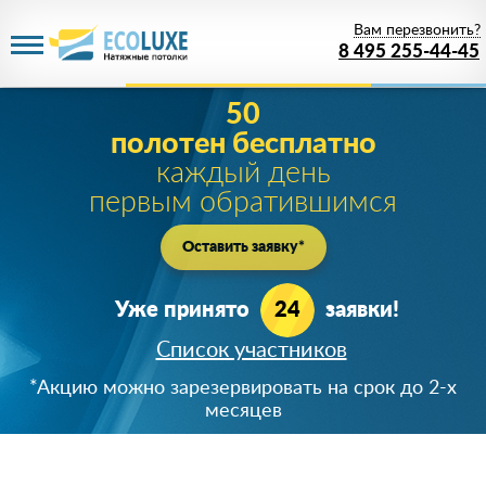
Вам перезвонить?
8 495 255-44-45
50
полотен бесплатно
каждый день
первым обратившимся
Оставить заявку*
Уже принято
24
заявки!
Список участников
+7 (919) 723-**-*5
*Акцию можно зарезервировать на срок до 2-х
890366***24
месяцев
8 (926) 64*-43-65
+7 (920) 824-**-*4