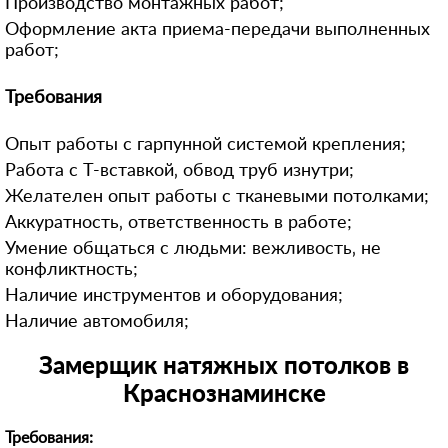
Производство монтажных работ;
8 (964) 764-**-*8
Оформление акта приема-передачи выполненных
91615***12
работ;
+792628***88
Требования
849974***17
+7 (926) 940-**-*7
Опыт работы с гарпунной системой крепления;
896399***00
Работа с Т-вставкой‚ обвод труб изнутри;
Желателен опыт работы с тканевыми потолками;
849556***72
Аккуратность‚ ответственность в работе;
Умение общаться с людьми: вежливость‚ не
конфликтность;
Наличие инструментов и оборудования;
Наличие автомобиля;
Замерщик натяжных потолков в
Краснознаминске
Требования: