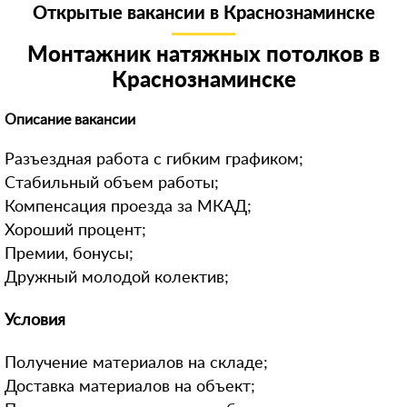
Открытые вакансии в Краснознаминске
8 (916) 740-**-*1
Скрыть
898522***68
Монтажник натяжных потолков в
Краснознаминске
90674***78
892532***70
Описание вакансии
+7 (926) 586-**-*3
Разъездная работа с гибким графиком;
8 (962) 966-**-*7
Стабильный объем работы;
899984***13
Компенсация проезда за МКАД;
Хороший процент;
+791754***74
Премии, бонусы;
+791628***10
Дружный молодой колектив;
896851***98
Условия
+796715***87
98531***92
Получение материалов на складе;
8 (964) 290-**-*3
Доставка материалов на объект;