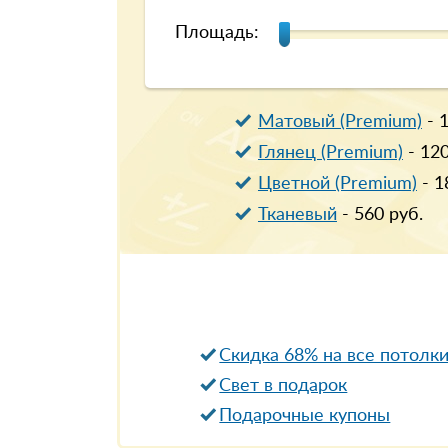
Площадь:
Матовый (Premium)
-
Глянец (Premium)
-
12
Цветной (Premium)
-
1
Тканевый
-
560
руб.
Скидка 68% на все потолк
Свет в подарок
Подарочные купоны