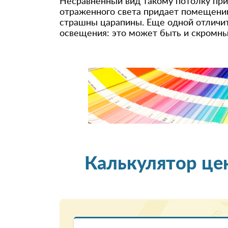
Несравненный вид такому потолку при
отраженного света придает помещению
страшны царапины. Еще одной отличите
освещения: это может быть и скромный
Калькулятор це