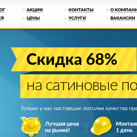
ОГ
АКЦИИ
КОНТАКТЫ
О КОМПАН
ЕЯ
ЦЕНЫ
УСЛУГИ
ВАКАНСИИ
Скидка 68%
на сатиновые п
Только у нас настоящие потолки качества п
Лучшая цена
Монта
на рынке!
1 день