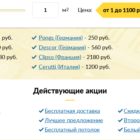
м
2
Цена:
от 1 до 1100 р
1
руб.
Pongs (Германия)
-
250
руб.
0
руб.
Descor (Германия)
-
560
руб.
80
руб.
Clipso (Франция)
-
2180
руб.
Cerutti (Италия)
-
1200
руб.
Действующие
акции
и
Бесплатная доставка
Cкидк
Лучшее предложение
Второ
Бесплатный потолок
Белый