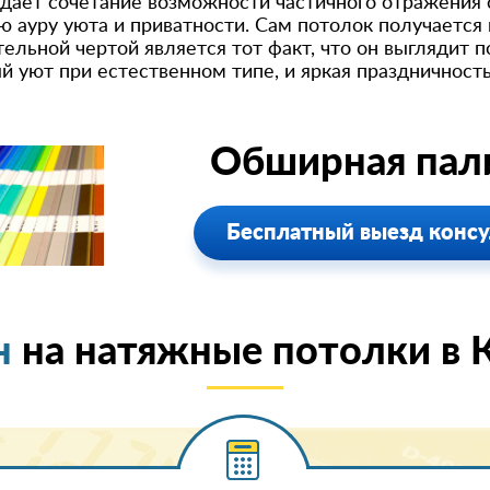
дает сочетание возможности частичного отражения с
 ауру уюта и приватности. Сам потолок получается
льной чертой является тот факт, что он выглядит п
 уют при естественном типе, и яркая праздничность
Обширная пали
Бесплатный выезд консу
н
на натяжные потолки в 