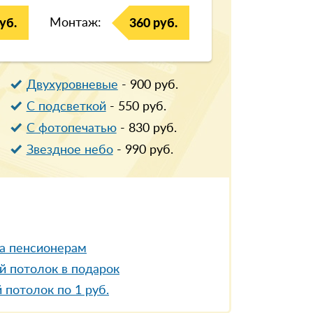
Монтаж:
уб.
360 руб.
Двухуровневые
-
900
руб.
С подсветкой
-
550
руб.
С фотопечатью
-
830
руб.
Звездное небо
-
990
руб.
а пенсионерам
й потолок в подарок
 потолок по 1 руб.