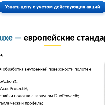
Узнать цену с учетом действующих акций
luxe —
европейские станда
и;
я обработка внутренней поверхности полотен
oAction®;
 AcouProtect®;
спайки полотна с гарпуном DuoPower®;
таллический профиль;