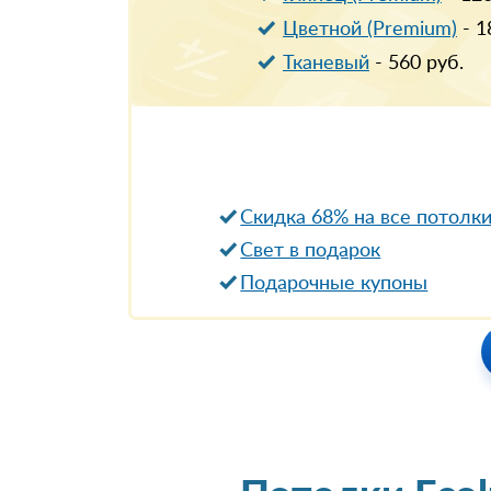
Цветной (Premium)
-
1
Тканевый
-
560
руб.
Скидка 68% на все потолк
Свет в подарок
Подарочные купоны