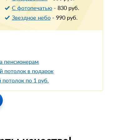
С фотопечатью
-
830
руб.
Звездное небо
-
990
руб.
а пенсионерам
й потолок в подарок
 потолок по 1 руб.