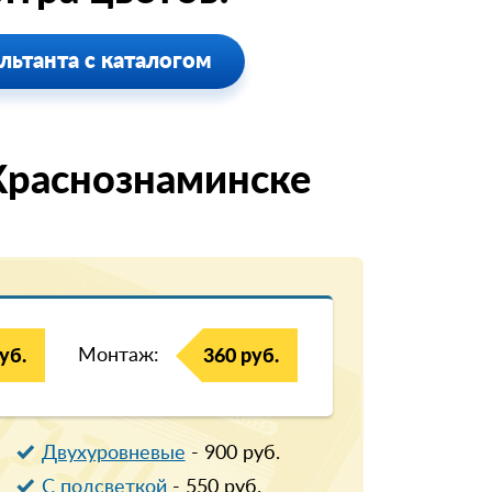
льтанта с каталогом
Краснознаминске
Монтаж:
уб.
360 руб.
Двухуровневые
-
900
руб.
С подсветкой
-
550
руб.