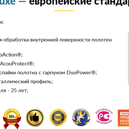
luxe —
европейские станда
и;
я обработка внутренней поверхности полотен
oAction®;
 AcouProtect®;
спайки полотна с гарпуном DuoPower®;
таллический профиль;
я - 25 лет;