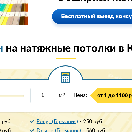
Бесплатный выезд консу
н
на натяжные потолки в 
м
2
Цена:
от 1 до 1100 р
1
руб.
Pongs (Германия)
-
250
руб.
0
руб.
Descor (Германия)
-
560
руб.