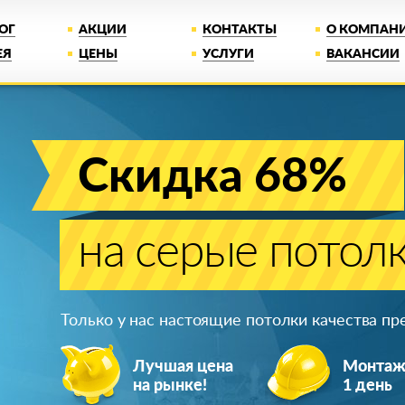
ОГ
АКЦИИ
КОНТАКТЫ
О КОМПАН
ЕЯ
ЦЕНЫ
УСЛУГИ
ВАКАНСИИ
Скидка 68%
на серые потол
Только у нас настоящие потолки качества п
Лучшая цена
Монта
на рынке!
1 день