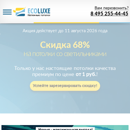
Вам перезвонить?
8 495 255-44-45
Акция действует
до 11 августа 2026 года
Скидка 68%
на
потолки со светильниками
Только у нас настоящие потолки качества
премиум по цене
от 1 руб.
!
Успейте зарезервировать скидку!