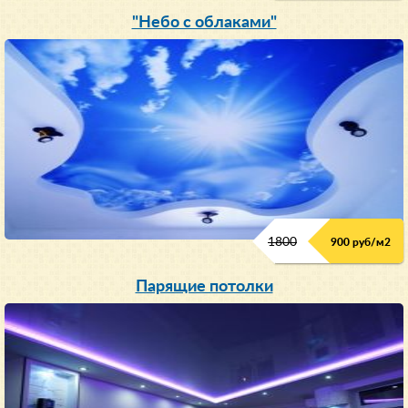
"Небо с облаками"
1800
900 руб/м
2
Парящие потолки