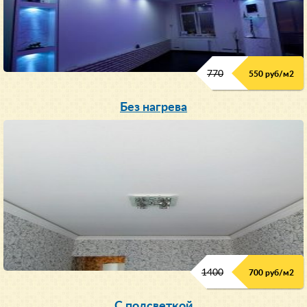
770
550 руб/м
2
Без нагрева
1400
700 руб/м2
С подсветкой