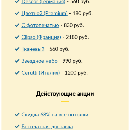
Descor (Германия)
-
560
руб.
Цветной (Premium)
-
180
руб.
С фотопечатью
-
830
руб.
Clipso (Франция)
-
2180
руб.
Тканевый
-
560
руб.
Звездное небо
-
990
руб.
Cerutti (Италия)
-
1200
руб.
Действующие
акции
Скидка 68% на все потолки
Бесплатная доставка