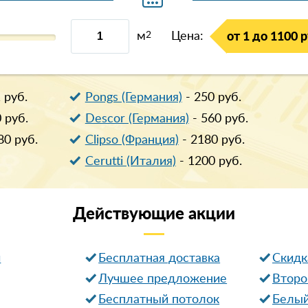
м
2
Цена:
от 1 до 1100 р
1
руб.
Pongs (Германия)
-
250
руб.
0
руб.
Descor (Германия)
-
560
руб.
80
руб.
Clipso (Франция)
-
2180
руб.
Cerutti (Италия)
-
1200
руб.
Действующие
акции
и
Бесплатная доставка
Cкидк
Лучшее предложение
Второ
Бесплатный потолок
Белый