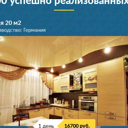
00 успешно реализованных
я 20 м
2
зводство: Германия
Комната 20 м
2
Производство: Германия
1 день
16700 руб.