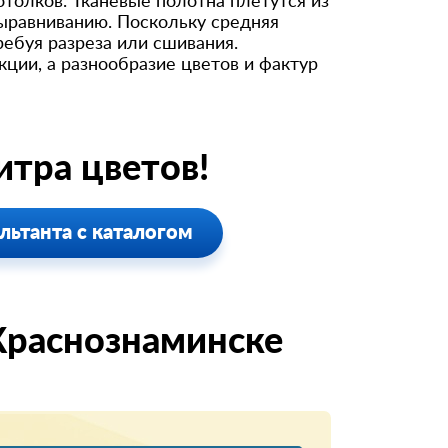
толков. Тканевые полотна плетутся из
ыравниванию. Поскольку средняя
ребуя разреза или сшивания.
ции, а разнообразие цветов и фактур
тра цветов!
льтанта с каталогом
Краснознаминске