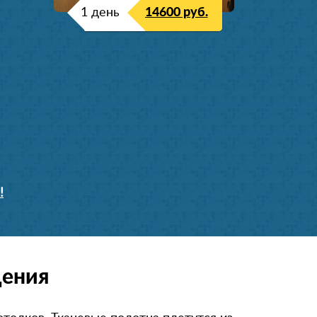
1 день
14600 руб.
!
щения