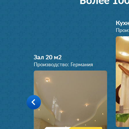
Более 10
Кухн
Прои
Зал 20 м
2
Производство: Германия