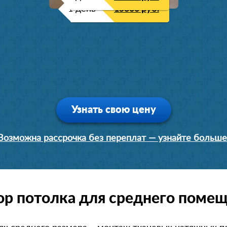
1 день
15300 руб.
Узнать свою цену
Возможна рассрочка без переплат — узнайте больше
р потолка для среднего поме