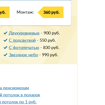
Монтаж:
уб.
360 руб.
Двухуровневые
-
900
руб.
С подсветкой
-
550
руб.
С фотопечатью
-
830
руб.
Звездное небо
-
990
руб.
а пенсионерам
й потолок в подарок
 потолок по 1 руб.