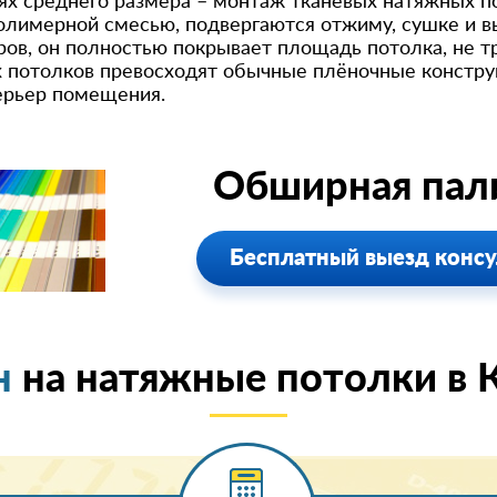
х среднего размера – монтаж тканевых натяжных по
олимерной смесью, подвергаются отжиму, сушке и в
ров, он полностью покрывает площадь потолка, не т
 потолков превосходят обычные плёночные конструк
ерьер помещения.
Обширная пали
Бесплатный выезд консу
н
на натяжные потолки в 