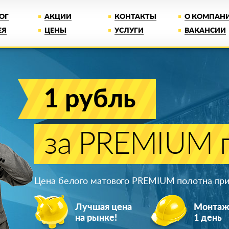
ОГ
АКЦИИ
КОНТАКТЫ
О КОМПАН
ЕЯ
ЦЕНЫ
УСЛУГИ
ВАКАНСИИ
1 рубль
за PREMIUM п
Цена белого матового PREMIUM полотна при 
Лучшая цена
Монта
на рынке!
1 день