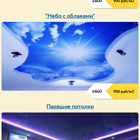
1800
900 руб/м
2
"Небо с облаками"
1800
900 руб/м
2
Парящие потолки