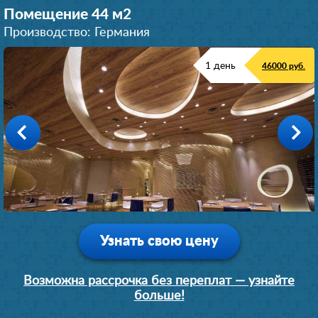
8 (964) 764-**-*8
Помещение 44 м
2
91615***12
Производство: Германия
+792628***88
1 день
46000 руб.
849974***17
+7 (926) 940-**-*7
896399***00
849556***72
Узнать свою цену
Возможна рассрочка без переплат — узнайте
больше!