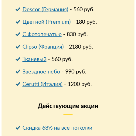
Descor (Германия)
-
560
руб.
Цветной (Premium)
-
180
руб.
С фотопечатью
-
830
руб.
Clipso (Франция)
-
2180
руб.
Тканевый
-
560
руб.
Звездное небо
-
990
руб.
Cerutti (Италия)
-
1200
руб.
Действующие
акции
Скидка 68% на все потолки