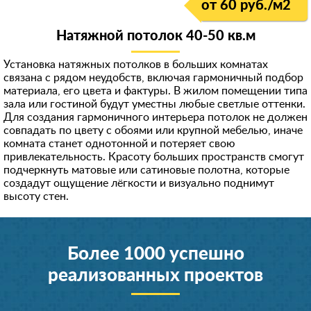
от 60 руб./м
2
8 (916) 740-**-*1
Скрыть
Натяжной потолок 40-50 кв.м
898522***68
90674***78
Установка натяжных потолков в больших комнатах
связана с рядом неудобств, включая гармоничный подбор
892532***70
материала, его цвета и фактуры. В жилом помещении типа
зала или гостиной будут уместны любые светлые оттенки.
+7 (926) 586-**-*3
Для создания гармоничного интерьера потолок не должен
совпадать по цвету с обоями или крупной мебелью, иначе
8 (962) 966-**-*7
комната станет однотонной и потеряет свою
899984***13
привлекательность. Красоту больших пространств смогут
подчеркнуть матовые или сатиновые полотна, которые
+791754***74
создадут ощущение лёгкости и визуально поднимут
высоту стен.
+791628***10
896851***98
+796715***87
Более 1000 успешно
98531***92
реализованных проектов
8 (964) 290-**-*3