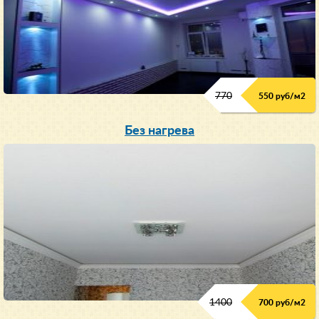
770
550 руб/м
2
Без нагрева
1400
700 руб/м2