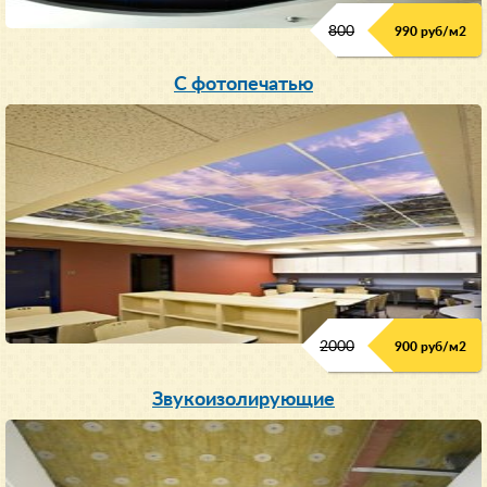
800
990 руб/м
2
С фотопечатью
2000
900 руб/м
2
Звукоизолирующие