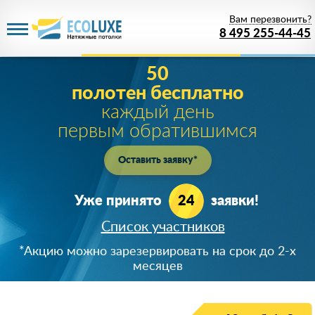
Вам перезвонить?
8 495 255-44-45
50
полотен бесплатно
каждый день
первым обратившимся
Оставить заявку*
Уже принято
24
заявки!
Список участников
+7 (919) 723-**-*5
*Акцию можно зарезервировать на срок до 2-х
890366***24
месяцев
8 (926) 64*-43-65
+7 (920) 824-**-*4