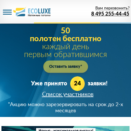
Вам перезвонить?
8 495 255-44-45
Акция действует
до 09 августа 2026 года
1 рубль
за PREMIUM потолок!
Цена белого матового PREMIUM полотна при
заказе от 20м
2
!
Успейте зарезервировать скидку!