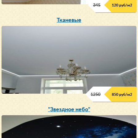
345
120 руб/м
2
Тканевые
1250
850 руб/м
2
"Звездное небо"