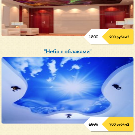
1800
900 руб/м
2
"Небо с облаками"
1800
900 руб/м
2