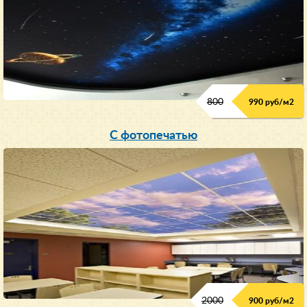
800
990 руб/м
2
С фотопечатью
2000
900 руб/м
2