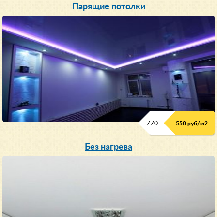
Парящие потолки
770
550 руб/м
2
Без нагрева