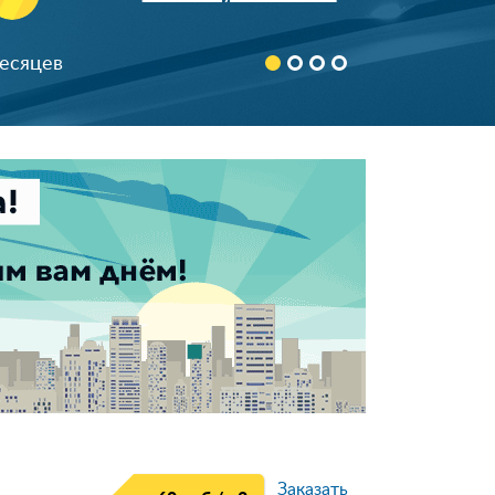
890366***24
8 (926) 64*-43-65
месяцев
+7 (920) 824-**-*4
8 (916) 740-**-*1
898522***68
90674***78
Скрыть
892532***70
+7 (926) 586-**-*3
8 (962) 966-**-*7
899984***13
+791754***74
+791628***10
896851***98
Заказать
+796715***87