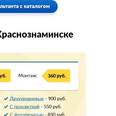
льтанта с каталогом
Краснознаминске
Монтаж:
уб.
360 руб.
Двухуровневые
-
900
руб.
С подсветкой
-
550
руб.
С фотопечатью
-
830
руб.