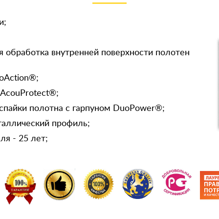
и;
я обработка внутренней поверхности полотен
oAction®;
 AcouProtect®;
спайки полотна с гарпуном DuoPower®;
таллический профиль;
я - 25 лет;