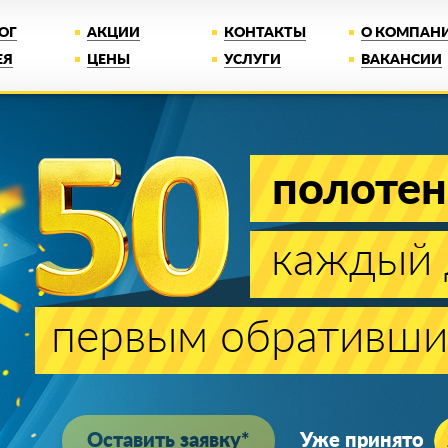
ОГ
АКЦИИ
КОНТАКТЫ
О КОМПАН
ЕЯ
ЦЕНЫ
УСЛУГИ
ВАКАНСИИ
полотен
каждый 
первым обративши
Оставить заявку*
Уже принято