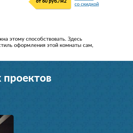
от 60 руб./м
2
со скидкой
98531***92
8 (964) 290-**-*3
8 (964) 764-**-*8
91615***12
жна этому способствовать. Здесь
стиль оформления этой комнаты сам,
+792628***88
849974***17
+7 (926) 940-**-*7
 проектов
896399***00
849556***72