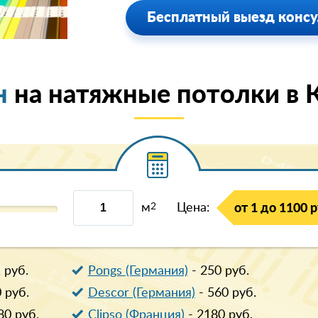
Бесплатный выезд консу
н
на натяжные потолки в 
м
2
Цена:
от 1 до 1100 р
1
руб.
Pongs (Германия)
-
250
руб.
0
руб.
Descor (Германия)
-
560
руб.
80
руб.
Clipso (Франция)
-
2180
руб.