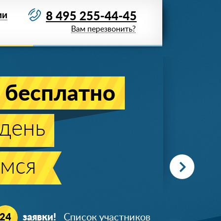
8 495 255-44-45
ИИ
Вам перезвонить?
 бесплатно
день
мся
+7 (919) 723-**-*5
24
заявки!
Список участников