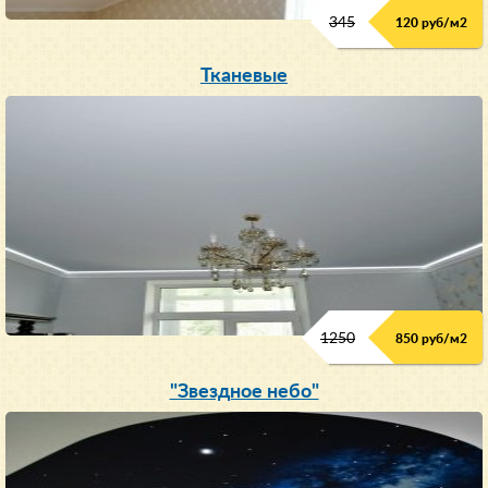
345
120 руб/м
2
Тканевые
1250
850 руб/м
2
"Звездное небо"