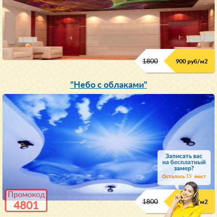
1800
900 руб/м
2
"Небо с облаками"
15
Промокод
1800
900 руб/м
2
4801