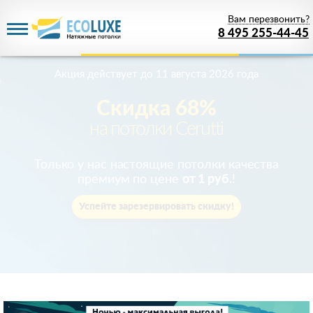
Вам перезвонить?
8 495 255-44-45
Акция действует
до 11 августа 2026 года
Скидка 68%
на потолки Cerutti
Только у нас настоящие потолки качества
премиум по цене
от 1 руб.
!
Успейте зарезервировать скидку!