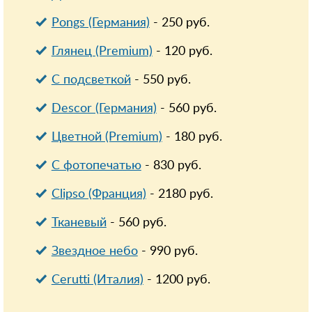
Pongs (Германия)
-
250
руб.
Глянец (Premium)
-
120
руб.
С подсветкой
-
550
руб.
Descor (Германия)
-
560
руб.
Цветной (Premium)
-
180
руб.
С фотопечатью
-
830
руб.
Clipso (Франция)
-
2180
руб.
Тканевый
-
560
руб.
Звездное небо
-
990
руб.
Cerutti (Италия)
-
1200
руб.